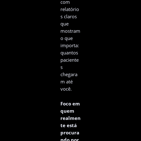
com
relatório
s claros
que
mostram
o que
importa:
quantos
paciente
s
chegara
m até
você.
Foco em
quem
realmen
te está
procura
ndo por