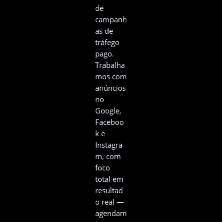
de
campanh
as de
tráfego
pago.
Trabalha
mos com
anúncios
no
Google,
Faceboo
k e
Instagra
m, com
foco
total em
resultad
o real —
agendam